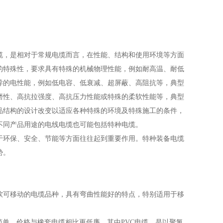
缆，是相对于常规电缆而言，在性能、结构和使用环境等方面
的特殊性，要求具有特殊的机械物理性能，例如耐高温、耐低
异的电性能，例如低电容、低衰减、超屏蔽、高阻抗等，典型
磨性、高抗拉强度、高抗压力性能或特殊的柔软性能等，典型
品结构的设计改变以适应各种特殊的环境及特殊施工的条件，
不同产品用途的电线电缆也可能包括特种电缆。
于环保、安全、节能等方面往往起到重要作用。特种装备电缆
势。
软可移动的电缆品种，具有弯曲性能好的特点，特别适用于移
简单，价格与橡套电缆相比更低廉。其中PVC电缆，是以聚氯